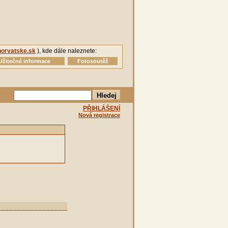
orvatske.sk
), kde dále naleznete:
Užitečné informace
Fotosoutěž
PŘIHLÁŠENÍ
Nová registrace