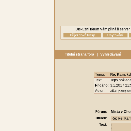
Diskuzní fórum Vám přináší server
Příjezdové trasy
Ubytování
Titulní strana fóra
|
Vyhledávání
Téma:
Re: Kam, kd
Text:
Tejto požiad
Přidáno:
3.1.2017 21:
Autor:
zitar
(neregist
Fórum:
Místa v Cho
Titulek:
Text: