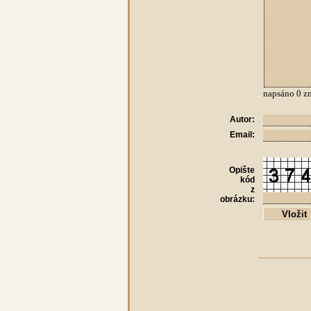
napsáno
0
zn
Autor:
Email:
Opište
kód
z
obrázku: