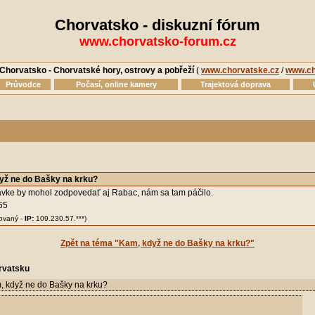
Chorvatsko - diskuzní fórum
www.chorvatsko-forum.cz
Chorvatsko - Chorvatské hory, ostrovy a pobřeží
(
www.chorvatske.cz
/
www.ch
Průvodce
Počasí, online kamery
Trajektová doprava
yž ne do Bašky na krku?
avke by mohol zodpovedať aj Rabac, nám sa tam páčilo.
55
rovaný -
IP:
109.230.57.***)
Zpět na téma "Kam, když ne do Bašky na krku?"
rvatsku