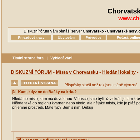
Chorvatsk
www.cho
Diskuzní fórum Vám přináší server
Chorvatsko - Chorvatské hory, o
Příjezdové trasy
Ubytování
Průvodce
Počasí, onlin
Titulní strana fóra
|
Vyhledávání
DISKUZNÍ FÓRUM
-
Místa v Chorvatsku
-
Hledání lokality
-
Příspěvky starší než rok jsou méně výrazné
Kam, když ne do Bašky na krku?
Hledáme místo, kam má dovolenou. V basce jsme byli už víckrát, je tam krá
Někde také do regionu kvarner, nebo okolo, ale nějaké místo, kde je pláž po
příjemné prostředí. Máte typ? Sem s ním. Děkuji