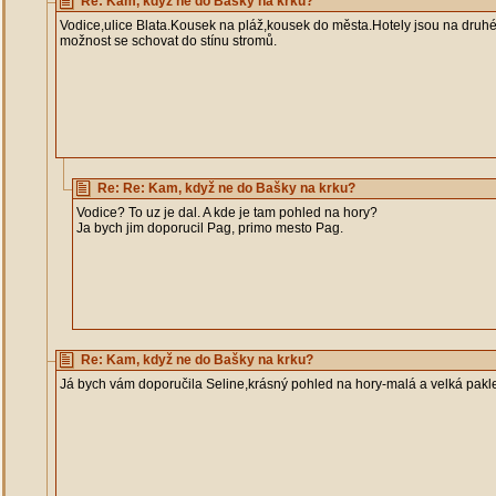
Re: Kam, když ne do Bašky na krku?
Vodice,ulice Blata.Kousek na pláž,kousek do města.Hotely jsou na druh
možnost se schovat do stínu stromů.
Re: Re: Kam, když ne do Bašky na krku?
Vodice? To uz je dal. A kde je tam pohled na hory?
Ja bych jim doporucil Pag, primo mesto Pag.
Re: Kam, když ne do Bašky na krku?
Já bych vám doporučila Seline,krásný pohled na hory-malá a velká pakl