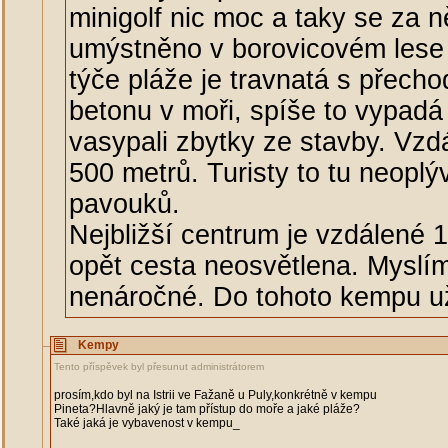
minigolf nic moc a taky se za ně
umýstněno v borovicovém lese 
týče pláže je travnatá s přech
betonu v moři, spíše to vypadá
vasypali zbytky ze stavby. Vzd
500 metrů. Turisty to tu neoplýv
pavouků.
Nejbližší centrum je vzdálené 
opět cesta neosvětlena. Myslím
nenáročné. Do tohoto kempu už
Kempy
Tento příspěvek byl přesunut administrátorem
prosím,kdo byl na Istrii ve Fažaně u Puly,konkrétně v kempu
Pineta?Hlavně jaký je tam přístup do moře a jaké pláže?
Také jaká je vybavenost v kempu_