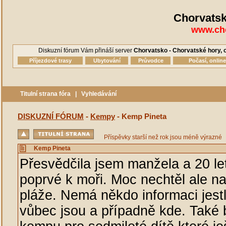
Chorvatsk
www.cho
Diskuzní fórum Vám přináší server
Chorvatsko - Chorvatské hory, o
Příjezdové trasy
Ubytování
Průvodce
Počasí, onlin
Titulní strana fóra
|
Vyhledávání
DISKUZNÍ FÓRUM
-
Kempy
- Kemp Pineta
Příspěvky starší než rok jsou méně výrazné
Kemp Pineta
Přesvědčila jsem manžela a 20 le
poprvé k moři. Moc nechtěl ale n
pláže. Nemá někdo informaci jestl
vůbec jsou a případně kde. Také