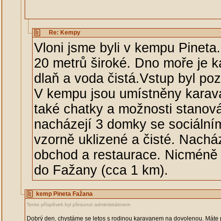
Re: Kempy
Vloni jsme byli v kempu Pineta.
20 metrů široké. Dno moře je k
dlaň a voda čistá.Vstup byl poz
V kempu jsou umístněny karava
také chatky a možnosti stanová
nacházejí 3 domky se sociálním
vzorně uklizené a čisté. Nachá
obchod a restaurace. Nicméně l
do Fažany (cca 1 km).
kemp Pineta Fažana
Tento příspěvek byl přesunut administrátorem
Dobrý den, chystáme se letos s rodinou karavanem na dovolenou. Máte p