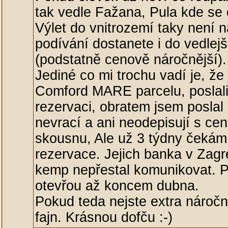
tak vedle Fažana, Pula kde se d
Výlet do vnitrozemí taky není 
podívání dostanete i do vedlej
(podstatně cenově náročnější).
Jediné co mi trochu vadí je, že
Comford MARE parcelu, poslali 
rezervaci, obratem jsem poslal
nevrací a ani neodepisují s ce
skousnu, Ale už 3 týdny čekám 
rezervace. Jejich banka v Zagre
kemp nepřestal komunikovat. P
otevřou až koncem dubna.
Pokud teda nejste extra náročn
fajn. Krásnou dofču :-)