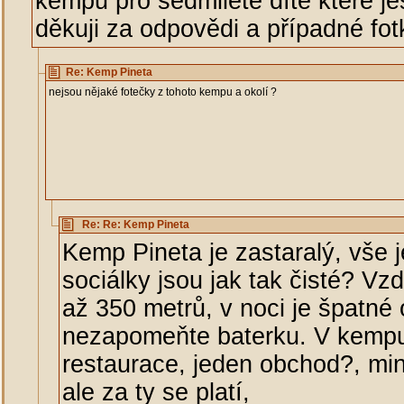
kempu pro sedmileté dítě které je
děkuji za odpovědi a případné fo
Re: Kemp Pineta
nejsou nějaké fotečky z tohoto kempu a okolí ?
Re: Re: Kemp Pineta
Kemp Pineta je zastaralý, vše j
sociálky jsou jak tak čisté? Vz
až 350 metrů, v noci je špatné 
nezapomeňte baterku. V kempu 
restaurace, jeden obchod?, min
ale za ty se platí,