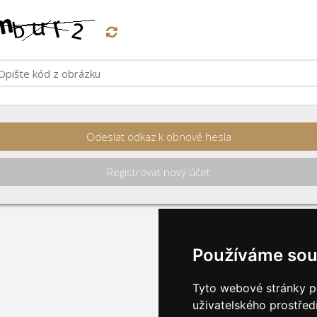
Odeslat odkaz k obnově hesla
Registrovat nový účet
Používáme sou
Tyto webové stránky po
uživatelského prostřed