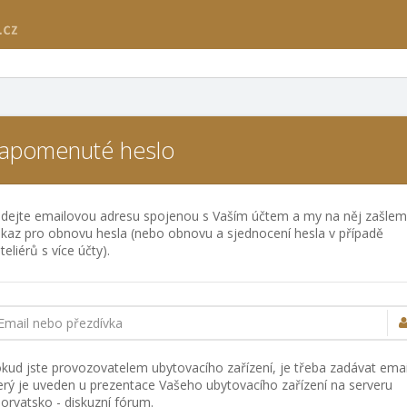
apomenuté heslo
dejte emailovou adresu spojenou s Vaším účtem a my na něj zašle
kaz pro obnovu hesla (nebo obnovu a sjednocení hesla v případě
teliérů s více účty).
Email nebo přezdívka
kud jste provozovatelem ubytovacího zařízení, je třeba zadávat emai
erý je uveden u prezentace Vašeho ubytovacího zařízení na serveru
orvatsko - diskuzní fórum.