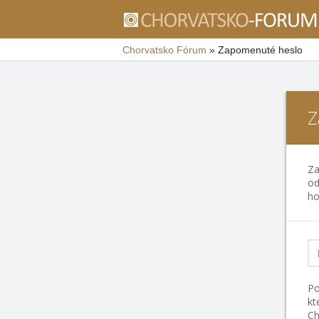
Chorvatsko Fórum
»
Zapomenuté heslo
Z
Za
od
ho
Po
kt
Ch