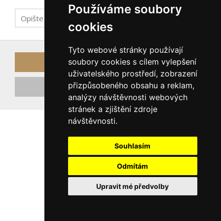
Používáme soubory
cookies
Tyto webové stránky používají
soubory cookies s cílem vylepšení
Odeslat odkaz k obnově hesla
uživatelského prostředí, zobrazení
přizpůsobeného obsahu a reklam,
Registrovat nový účet
analýzy návštěvnosti webových
stránek a zjištění zdroje
návštěvnosti.
Souhlasím
Odmítám
Upravit mé předvolby