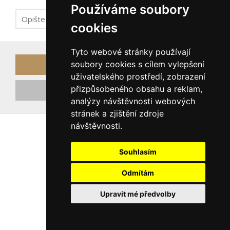
Používáme soubory
cookies
Tyto webové stránky používají
soubory cookies s cílem vylepšení
Odeslat odkaz k obnově hesla
uživatelského prostředí, zobrazení
přizpůsobeného obsahu a reklam,
Registrovat nový účet
analýzy návštěvnosti webových
stránek a zjištění zdroje
návštěvnosti.
Souhlasím
Odmítám
Upravit mé předvolby