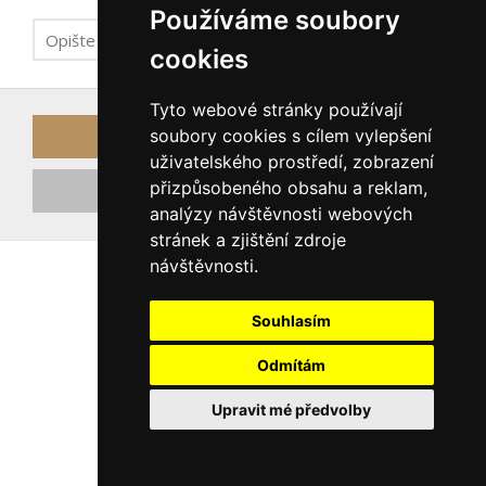
Používáme soubory
cookies
Tyto webové stránky používají
soubory cookies s cílem vylepšení
Odeslat odkaz k obnově hesla
uživatelského prostředí, zobrazení
přizpůsobeného obsahu a reklam,
Registrovat nový účet
analýzy návštěvnosti webových
stránek a zjištění zdroje
návštěvnosti.
Souhlasím
Odmítám
Upravit mé předvolby