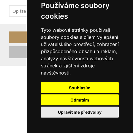
Používáme soubory
cookies
Tyto webové stránky používají
soubory cookies s cílem vylepšení
Odeslat odkaz k obnově hesla
uživatelského prostředí, zobrazení
přizpůsobeného obsahu a reklam,
Registrovat nový účet
analýzy návštěvnosti webových
stránek a zjištění zdroje
návštěvnosti.
Souhlasím
Odmítám
Upravit mé předvolby