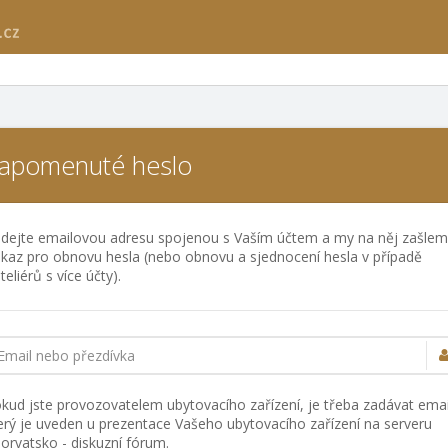
apomenuté heslo
dejte emailovou adresu spojenou s Vaším účtem a my na něj zašle
kaz pro obnovu hesla (nebo obnovu a sjednocení hesla v případě
teliérů s více účty).
Email nebo přezdívka
kud jste provozovatelem ubytovacího zařízení, je třeba zadávat emai
erý je uveden u prezentace Vašeho ubytovacího zařízení na serveru
orvatsko - diskuzní fórum.