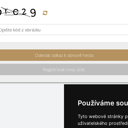
Odeslat odkaz k obnově hesla
Registrovat nový účet
Používáme sou
Tyto webové stránky po
uživatelského prostřed