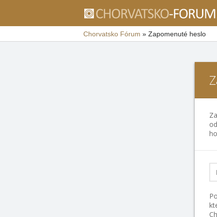
Chorvatsko Fórum
»
Zapomenuté heslo
Z
Za
od
ho
Po
kt
Ch