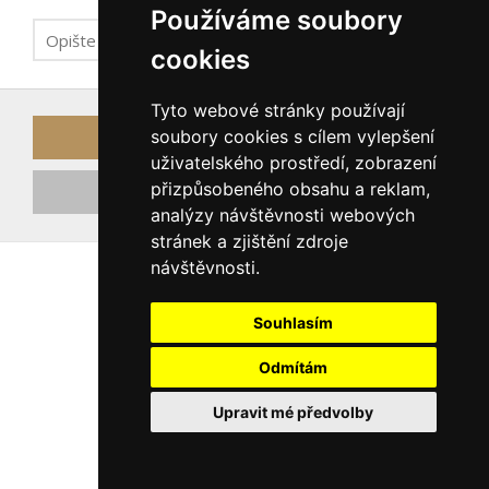
Používáme soubory
cookies
Tyto webové stránky používají
soubory cookies s cílem vylepšení
Odeslat odkaz k obnově hesla
uživatelského prostředí, zobrazení
přizpůsobeného obsahu a reklam,
Registrovat nový účet
analýzy návštěvnosti webových
stránek a zjištění zdroje
návštěvnosti.
Souhlasím
Odmítám
Upravit mé předvolby