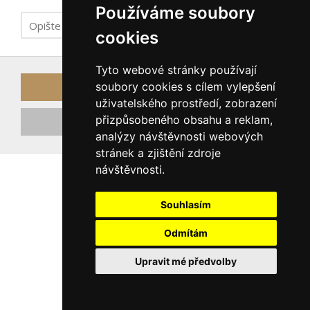
Používáme soubory
cookies
Tyto webové stránky používají
soubory cookies s cílem vylepšení
Odeslat odkaz k obnově hesla
uživatelského prostředí, zobrazení
přizpůsobeného obsahu a reklam,
Registrovat nový účet
analýzy návštěvnosti webových
stránek a zjištění zdroje
návštěvnosti.
Souhlasím
Odmítám
Upravit mé předvolby