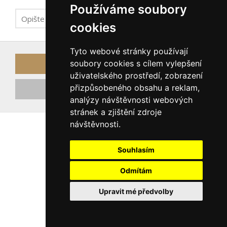
Používáme soubory
cookies
Tyto webové stránky používají
soubory cookies s cílem vylepšení
Odeslat odkaz k obnově hesla
uživatelského prostředí, zobrazení
přizpůsobeného obsahu a reklam,
Registrovat nový účet
analýzy návštěvnosti webových
stránek a zjištění zdroje
návštěvnosti.
Souhlasím
Odmítám
Upravit mé předvolby