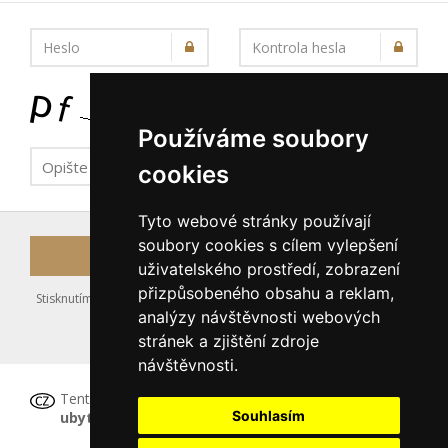
Heslo
Kontrola hesla
Používáme soubory
cookies
Tyto webové stránky používají
soubory cookies s cílem vylepšení
Registrovat
uživatelského prostředí, zobrazení
přizpůsobeného obsahu a reklam,
Stisknutím tlačítka Registrovat souhlasíte s uložením výše zadaných
analýzy návštěvnosti webových
údajů do databáze serveru, viz podmínky
stránek a zjištění zdroje
nakládání s osobními údaji
.
návštěvnosti.
Tento formulář
není určen pro registraci
Souhlasím
ubytovacího zařízení
, tu proveďte prosím
ZDE