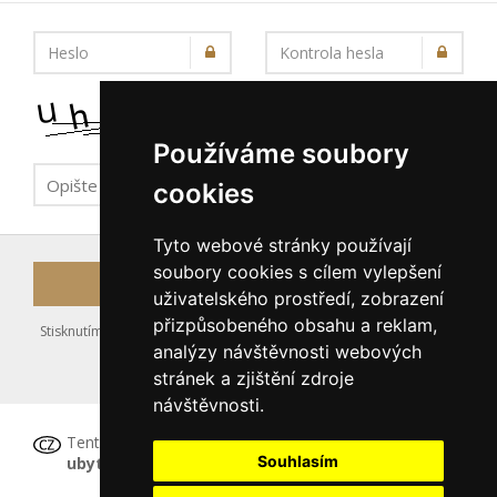
Heslo
Kontrola hesla
Používáme soubory
cookies
Tyto webové stránky používají
soubory cookies s cílem vylepšení
Registrovat
uživatelského prostředí, zobrazení
přizpůsobeného obsahu a reklam,
Stisknutím tlačítka Registrovat souhlasíte s uložením výše zadaných
analýzy návštěvnosti webových
údajů do databáze serveru, viz podmínky
stránek a zjištění zdroje
nakládání s osobními údaji
.
návštěvnosti.
Tento formulář
není určen pro registraci
Souhlasím
ubytovacího zařízení
, tu proveďte prosím
ZDE