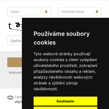
Heslo
Kontrola hesla
Používáme soubory
cookies
Tyto webové stránky používají
soubory cookies s cílem vylepšení
Registrovat
uživatelského prostředí, zobrazení
přizpůsobeného obsahu a reklam,
Stisknutím tlačítka Registrovat souhlasíte s uložením výše zadaných
analýzy návštěvnosti webových
údajů do databáze serveru, viz podmínky
stránek a zjištění zdroje
nakládání s osobními údaji
.
návštěvnosti.
Tento formulář
není určen pro registraci
Souhlasím
ubytovacího zařízení
, tu proveďte prosím
ZDE