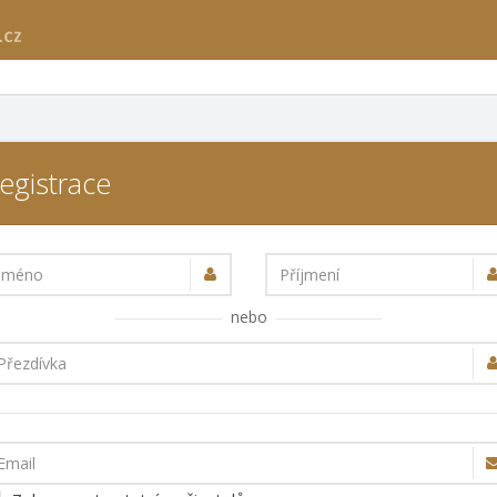
egistrace
Jméno
Příjmení
nebo
Přezdívka
Email