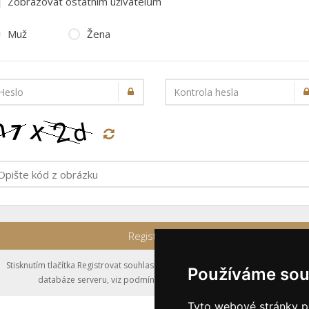
Zobrazovat ostatním uživatelům
Muž
Žena
Heslo
Kontrola hesla
Registrovat
Stisknutím tlačítka Registrovat souhlasíte s uložením výše zadaných údajů do
Používáme sou
databáze serveru, viz podmínky
nakládání s osobními údaji
.
Tyto webové stránky po