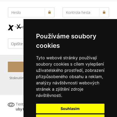
Heslo
Kontrola hesla
Používáme soubory
cookies
Tyto webové stránky používají
soubory cookies s cílem vylepšení
Registrovat
uživatelského prostředí, zobrazení
přizpůsobeného obsahu a reklam,
Stisknutím tlačítka Registrovat souhlasíte s uložením výše zadaných
analýzy návštěvnosti webových
údajů do databáze serveru, viz podmínky
stránek a zjištění zdroje
nakládání s osobními údaji
.
návštěvnosti.
Tento formulář
není určen pro registraci
Souhlasím
ubytovacího zařízení
, tu proveďte prosím
ZDE