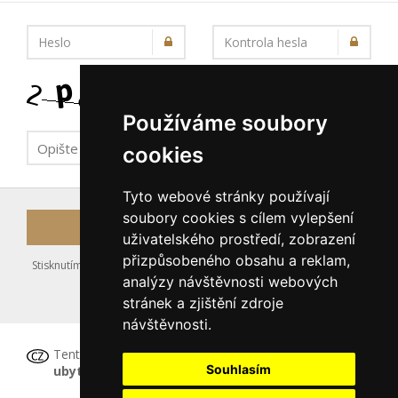
Heslo
Kontrola hesla
Používáme soubory
cookies
Tyto webové stránky používají
soubory cookies s cílem vylepšení
Registrovat
uživatelského prostředí, zobrazení
přizpůsobeného obsahu a reklam,
Stisknutím tlačítka Registrovat souhlasíte s uložením výše zadaných
analýzy návštěvnosti webových
údajů do databáze serveru, viz podmínky
stránek a zjištění zdroje
nakládání s osobními údaji
.
návštěvnosti.
Tento formulář
není určen pro registraci
Souhlasím
ubytovacího zařízení
, tu proveďte prosím
ZDE