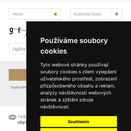
Heslo
Kontrola hesla
Používáme soubory
cookies
Tyto webové stránky používají
soubory cookies s cílem vylepšení
Registrovat
uživatelského prostředí, zobrazení
přizpůsobeného obsahu a reklam,
Stisknutím tlačítka Registrovat souhlasíte s uložením výše zadaných
analýzy návštěvnosti webových
údajů do databáze serveru, viz podmínky
stránek a zjištění zdroje
nakládání s osobními údaji
.
návštěvnosti.
Tento formulář
není určen pro registraci
Souhlasím
ubytovacího zařízení
, tu proveďte prosím
ZDE