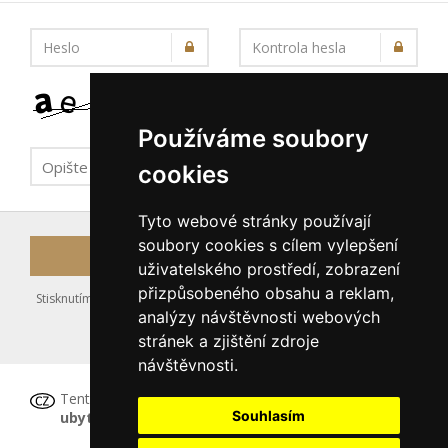
Heslo
Kontrola hesla
Používáme soubory
cookies
Tyto webové stránky používají
soubory cookies s cílem vylepšení
Registrovat
uživatelského prostředí, zobrazení
přizpůsobeného obsahu a reklam,
Stisknutím tlačítka Registrovat souhlasíte s uložením výše zadaných
analýzy návštěvnosti webových
údajů do databáze serveru, viz podmínky
stránek a zjištění zdroje
nakládání s osobními údaji
.
návštěvnosti.
Tento formulář
není určen pro registraci
Souhlasím
ubytovacího zařízení
, tu proveďte prosím
ZDE