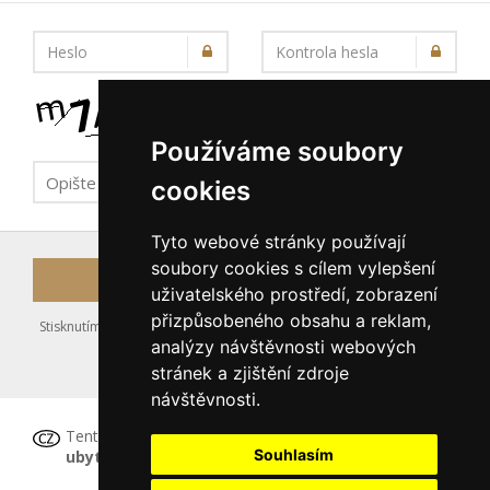
Heslo
Kontrola hesla
Používáme soubory
cookies
Tyto webové stránky používají
soubory cookies s cílem vylepšení
Registrovat
uživatelského prostředí, zobrazení
přizpůsobeného obsahu a reklam,
Stisknutím tlačítka Registrovat souhlasíte s uložením výše zadaných
analýzy návštěvnosti webových
údajů do databáze serveru, viz podmínky
stránek a zjištění zdroje
nakládání s osobními údaji
.
návštěvnosti.
Tento formulář
není určen pro registraci
Souhlasím
ubytovacího zařízení
, tu proveďte prosím
ZDE