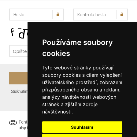
Heslo
Kontrola hesla
Používáme soubory
cookies
Tyto webové stránky používají
soubory cookies s cílem vylepšení
Registrovat
uživatelského prostředí, zobrazení
přizpůsobeného obsahu a reklam,
Stisknutím tlačítka Registrovat souhlasíte s uložením výše zadaných
analýzy návštěvnosti webových
údajů do databáze serveru, viz podmínky
stránek a zjištění zdroje
nakládání s osobními údaji
.
návštěvnosti.
Tento formulář
není určen pro registraci
Souhlasím
ubytovacího zařízení
, tu proveďte prosím
ZDE