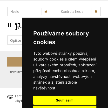
Heslo
Kontrola hesla
Používáme soubory
cookies
Tyto webové stránky používají
soubory cookies s cílem vylepšení
Registrovat
uživatelského prostředí, zobrazení
přizpůsobeného obsahu a reklam,
Stisknutím tlačítka Registrovat souhlasíte s uložením výše zadaných
analýzy návštěvnosti webových
údajů do databáze serveru, viz podmínky
stránek a zjištění zdroje
nakládání s osobními údaji
.
návštěvnosti.
Tento formulář
není určen pro registraci
Souhlasím
ubytovacího zařízení
, tu proveďte prosím
ZDE