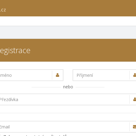
egistrace
Jméno
Příjmení
nebo
Přezdívka
Email