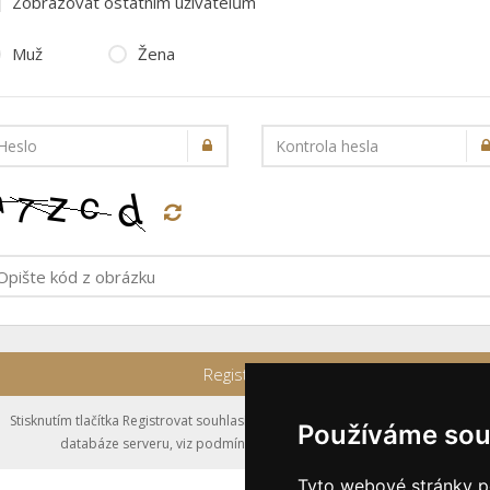
Zobrazovat ostatním uživatelům
Muž
Žena
Heslo
Kontrola hesla
Registrovat
Stisknutím tlačítka Registrovat souhlasíte s uložením výše zadaných údajů do
Používáme sou
databáze serveru, viz podmínky
nakládání s osobními údaji
.
Tyto webové stránky po