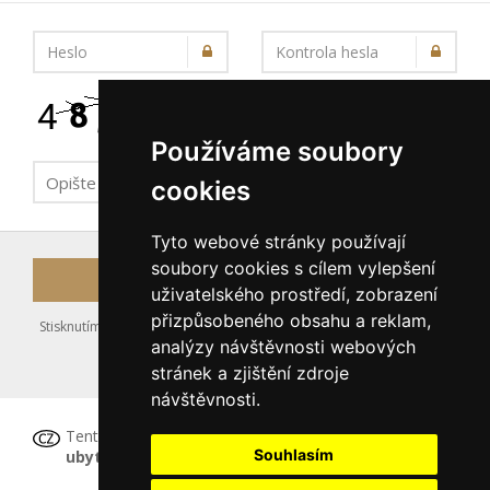
Heslo
Kontrola hesla
Používáme soubory
cookies
Tyto webové stránky používají
soubory cookies s cílem vylepšení
Registrovat
uživatelského prostředí, zobrazení
přizpůsobeného obsahu a reklam,
Stisknutím tlačítka Registrovat souhlasíte s uložením výše zadaných
analýzy návštěvnosti webových
údajů do databáze serveru, viz podmínky
stránek a zjištění zdroje
nakládání s osobními údaji
.
návštěvnosti.
Tento formulář
není určen pro registraci
Souhlasím
ubytovacího zařízení
, tu proveďte prosím
ZDE