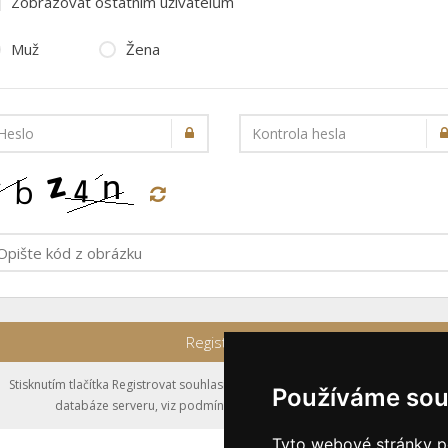
Zobrazovat ostatním uživatelům
Muž
Žena
Heslo
Kontrola hesla
Registrovat
Stisknutím tlačítka Registrovat souhlasíte s uložením výše zadaných údajů do
Používáme sou
databáze serveru, viz podmínky
nakládání s osobními údaji
.
Tyto webové stránky po