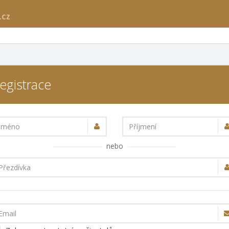
egistrace
Jméno
Příjmení
nebo
Přezdívka
Email