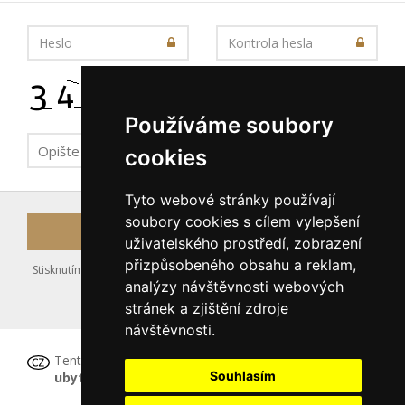
Heslo
Kontrola hesla
Používáme soubory
cookies
Tyto webové stránky používají
soubory cookies s cílem vylepšení
Registrovat
uživatelského prostředí, zobrazení
přizpůsobeného obsahu a reklam,
Stisknutím tlačítka Registrovat souhlasíte s uložením výše zadaných
analýzy návštěvnosti webových
údajů do databáze serveru, viz podmínky
stránek a zjištění zdroje
nakládání s osobními údaji
.
návštěvnosti.
Tento formulář
není určen pro registraci
Souhlasím
ubytovacího zařízení
, tu proveďte prosím
ZDE