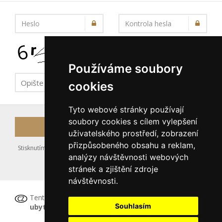
Heslo
Kontrola hesla
Používáme soubory
cookies
Tyto webové stránky používají
soubory cookies s cílem vylepšení
Registrovat
uživatelského prostředí, zobrazení
přizpůsobeného obsahu a reklam,
Stisknutím tlačítka Registrovat souhlasíte s uložením výše zadaných
analýzy návštěvnosti webových
údajů do databáze serveru, viz podmínky
stránek a zjištění zdroje
nakládání s osobními údaji
.
návštěvnosti.
Tento formulář
není určen pro registraci
Souhlasím
ubytovacího zařízení
, tu proveďte prosím
ZDE