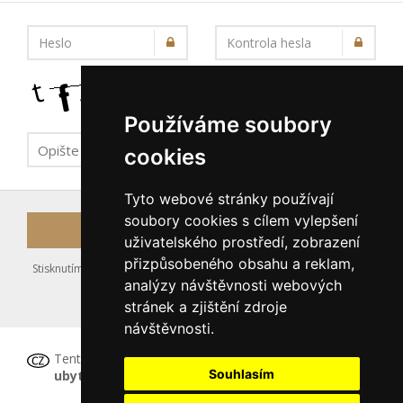
Heslo
Kontrola hesla
Používáme soubory
cookies
Tyto webové stránky používají
soubory cookies s cílem vylepšení
Registrovat
uživatelského prostředí, zobrazení
přizpůsobeného obsahu a reklam,
Stisknutím tlačítka Registrovat souhlasíte s uložením výše zadaných
analýzy návštěvnosti webových
údajů do databáze serveru, viz podmínky
stránek a zjištění zdroje
nakládání s osobními údaji
.
návštěvnosti.
Tento formulář
není určen pro registraci
Souhlasím
ubytovacího zařízení
, tu proveďte prosím
ZDE