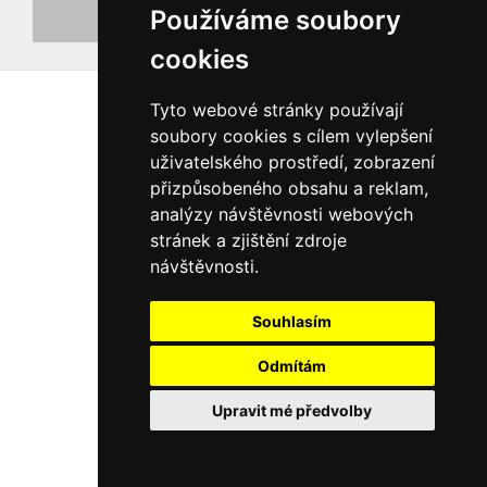
Používáme soubory
Registrovat nový účet
cookies
Tyto webové stránky používají
soubory cookies s cílem vylepšení
uživatelského prostředí, zobrazení
přizpůsobeného obsahu a reklam,
analýzy návštěvnosti webových
stránek a zjištění zdroje
návštěvnosti.
Souhlasím
Odmítám
Upravit mé předvolby