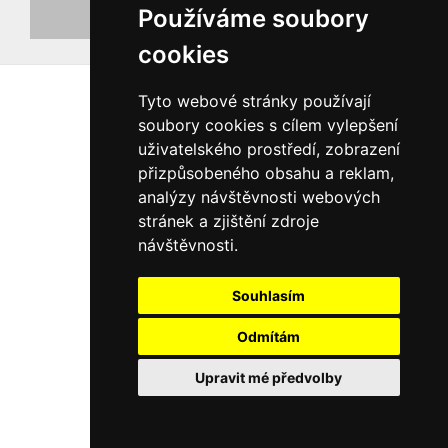
Používáme soubory
Registrovat nový účet
cookies
Tyto webové stránky používají
soubory cookies s cílem vylepšení
uživatelského prostředí, zobrazení
přizpůsobeného obsahu a reklam,
analýzy návštěvnosti webových
stránek a zjištění zdroje
návštěvnosti.
Souhlasím
Odmítám
Upravit mé předvolby