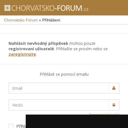
Chorvatsko Fórum
»
Přihlášení
Nahlásit nevhodný příspěvek
mohou pouze
registrovaní uživatelé
. Přihlašte se prosím nebo se
zaregistrujte
.
Přihlásit se pomocí emailu
Email
Heslo
Zapomenuté heslo?
Přihlásit trvale na tomto zařízení