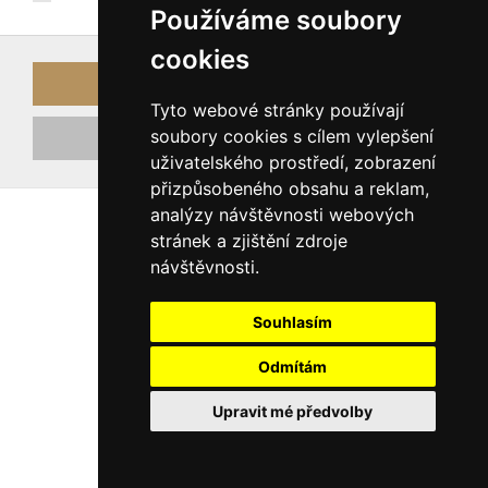
Používáme soubory
cookies
Přihlásit
Tyto webové stránky používají
soubory cookies s cílem vylepšení
Registrovat nový účet
uživatelského prostředí, zobrazení
přizpůsobeného obsahu a reklam,
analýzy návštěvnosti webových
stránek a zjištění zdroje
návštěvnosti.
Souhlasím
Odmítám
Upravit mé předvolby