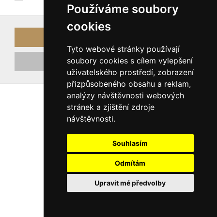
Používáme soubory
cookies
Přihlásit
Tyto webové stránky používají
soubory cookies s cílem vylepšení
Registrovat nový účet
uživatelského prostředí, zobrazení
přizpůsobeného obsahu a reklam,
analýzy návštěvnosti webových
stránek a zjištění zdroje
návštěvnosti.
Souhlasím
Odmítám
Upravit mé předvolby