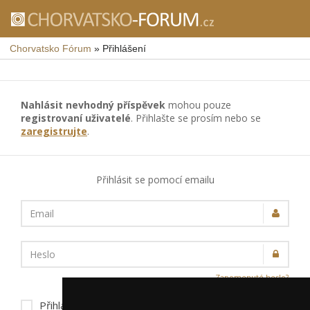
Chorvatsko Fórum
»
Přihlášení
Nahlásit nevhodný příspěvek
mohou pouze
registrovaní uživatelé
. Přihlašte se prosím nebo se
zaregistrujte
.
Přihlásit se pomocí emailu
Email
Heslo
Zapomenuté heslo?
Přihlásit trvale na tomto zařízení