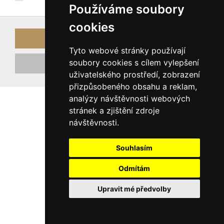
Používáme soubory
cookies
Přihlásit
Tyto webové stránky používají
soubory cookies s cílem vylepšení
Registrovat nový účet
uživatelského prostředí, zobrazení
přizpůsobeného obsahu a reklam,
analýzy návštěvnosti webových
stránek a zjištění zdroje
návštěvnosti.
Souhlasím
Odmítám
Upravit mé předvolby