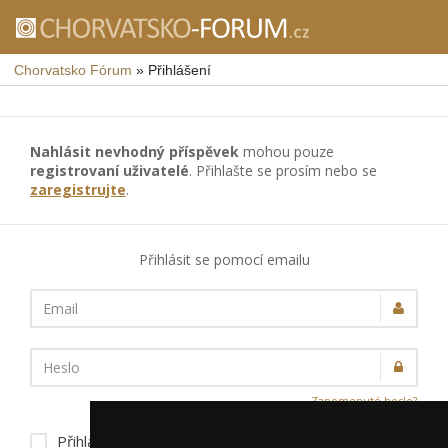
Chorvatsko Fórum
»
Přihlášení
Nahlásit nevhodný příspěvek
mohou pouze
registrovaní uživatelé
. Přihlašte se prosím nebo se
zaregistrujte
.
Přihlásit se pomocí emailu
Email
Heslo
Zapomenuté heslo?
Přihlásit trvale na tomto zařízení