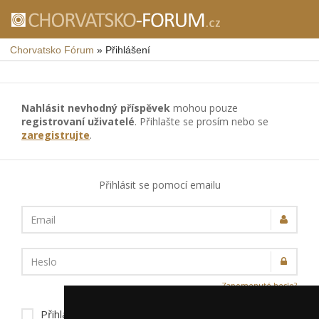
Chorvatsko Fórum
»
Přihlášení
Nahlásit nevhodný příspěvek
mohou pouze
registrovaní uživatelé
. Přihlašte se prosím nebo se
zaregistrujte
.
Přihlásit se pomocí emailu
Email
Heslo
Zapomenuté heslo?
Přihlásit trvale na tomto zařízení