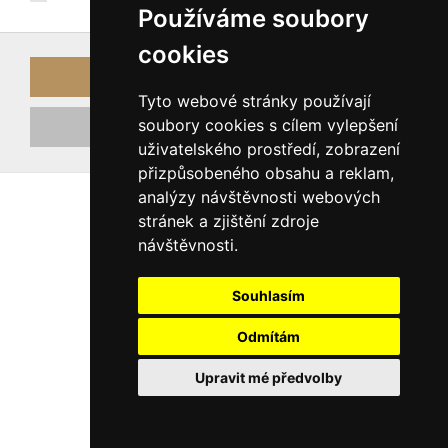
Používáme soubory
cookies
Přihlásit
Tyto webové stránky používají
soubory cookies s cílem vylepšení
Registrovat nový účet
uživatelského prostředí, zobrazení
přizpůsobeného obsahu a reklam,
analýzy návštěvnosti webových
stránek a zjištění zdroje
návštěvnosti.
Souhlasím
Odmítám
Upravit mé předvolby