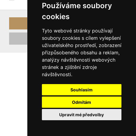
Používáme soubory
cookies
Přihlásit
Tyto webové stránky používají
soubory cookies s cílem vylepšení
Registrovat nový účet
uživatelského prostředí, zobrazení
přizpůsobeného obsahu a reklam,
analýzy návštěvnosti webových
stránek a zjištění zdroje
návštěvnosti.
Souhlasím
Odmítám
Upravit mé předvolby