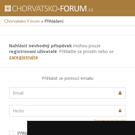
Chorvatsko Fórum
»
Přihlášení
Nahlásit nevhodný příspěvek
mohou pouze
registrovaní uživatelé
. Přihlašte se prosím nebo se
zaregistrujte
.
Přihlásit se pomocí emailu
Email
Heslo
Zapomenuté heslo?
Přihlásit trvale na tomto zařízení