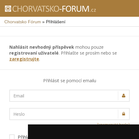
Chorvatsko Fórum
»
Přihlášení
Nahlásit nevhodný příspěvek
mohou pouze
registrovaní uživatelé
. Přihlašte se prosím nebo se
zaregistrujte
.
Přihlásit se pomocí emailu
Email
Heslo
Zapomenuté heslo?
Přihlásit trvale na tomto zařízení