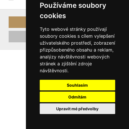
Používáme soubory
cookies
Přihlásit
Tyto webové stránky používají
soubory cookies s cílem vylepšení
Registrovat nový účet
uživatelského prostředí, zobrazení
přizpůsobeného obsahu a reklam,
analýzy návštěvnosti webových
stránek a zjištění zdroje
návštěvnosti.
Souhlasím
Odmítám
Upravit mé předvolby