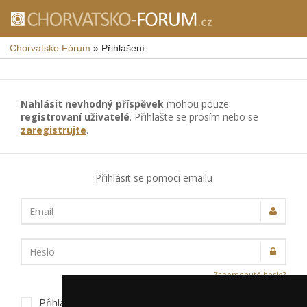
Chorvatsko Fórum
»
Přihlášení
Nahlásit nevhodný příspěvek
mohou pouze
registrovaní uživatelé
. Přihlašte se prosím nebo se
zaregistrujte
.
Přihlásit se pomocí emailu
Email
Heslo
Zapomenuté heslo?
Přihlásit trvale na tomto zařízení