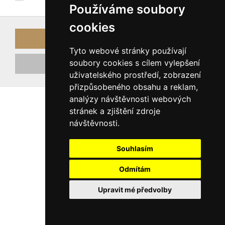
Používáme soubory
cookies
Přihlásit
Tyto webové stránky používají
soubory cookies s cílem vylepšení
Registrovat nový účet
uživatelského prostředí, zobrazení
přizpůsobeného obsahu a reklam,
analýzy návštěvnosti webových
stránek a zjištění zdroje
návštěvnosti.
Souhlasím
Odmítám
Upravit mé předvolby