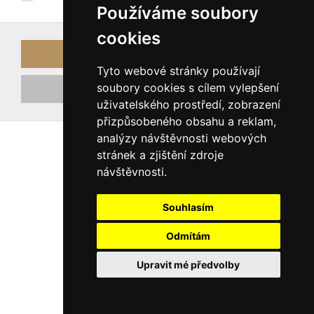
Používáme soubory
cookies
Přihlásit
Tyto webové stránky používají
soubory cookies s cílem vylepšení
Registrovat nový účet
uživatelského prostředí, zobrazení
přizpůsobeného obsahu a reklam,
analýzy návštěvnosti webových
stránek a zjištění zdroje
návštěvnosti.
Souhlasím
Odmítám
Upravit mé předvolby