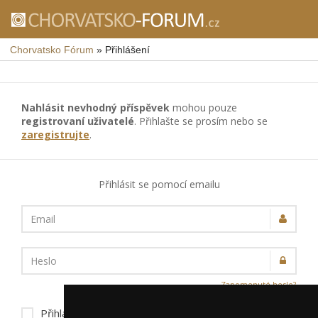
Chorvatsko Fórum
»
Přihlášení
Nahlásit nevhodný příspěvek
mohou pouze
registrovaní uživatelé
. Přihlašte se prosím nebo se
zaregistrujte
.
Přihlásit se pomocí emailu
Email
Heslo
Zapomenuté heslo?
Přihlásit trvale na tomto zařízení