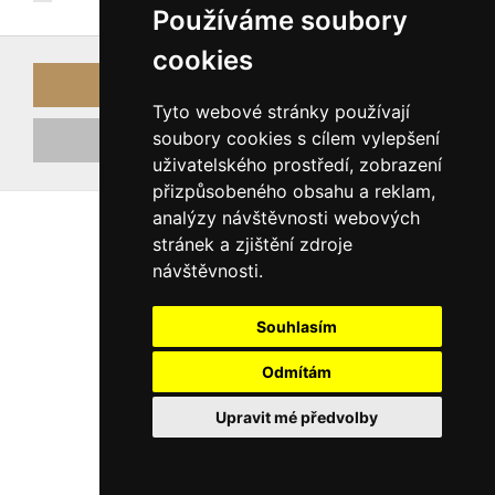
Používáme soubory
cookies
Přihlásit
Tyto webové stránky používají
soubory cookies s cílem vylepšení
Registrovat nový účet
uživatelského prostředí, zobrazení
přizpůsobeného obsahu a reklam,
analýzy návštěvnosti webových
stránek a zjištění zdroje
návštěvnosti.
Souhlasím
Odmítám
Upravit mé předvolby