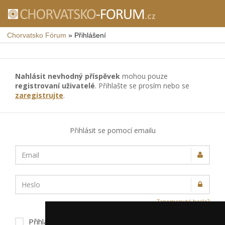
Chorvatsko Fórum
»
Přihlášení
Nahlásit nevhodný příspěvek
mohou pouze
registrovaní uživatelé
. Přihlašte se prosím nebo se
zaregistrujte
.
Přihlásit se pomocí emailu
Email
Heslo
Zapomenuté heslo?
Přihlásit trvale na tomto zařízení