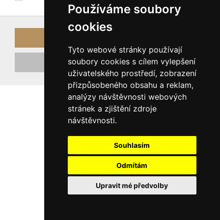
Používáme soubory
cookies
Přihlásit
Tyto webové stránky používají
soubory cookies s cílem vylepšení
Registrovat nový účet
uživatelského prostředí, zobrazení
přizpůsobeného obsahu a reklam,
analýzy návštěvnosti webových
stránek a zjištění zdroje
návštěvnosti.
Souhlasím
Odmítám
Upravit mé předvolby