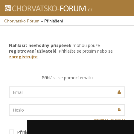
Chorvatsko Fórum
»
Přihlášení
Nahlásit nevhodný příspěvek
mohou pouze
registrovaní uživatelé
. Přihlašte se prosím nebo se
zaregistrujte
.
Přihlásit se pomocí emailu
Email
Heslo
Zapomenuté heslo?
Přihlásit trvale na tomto zařízení