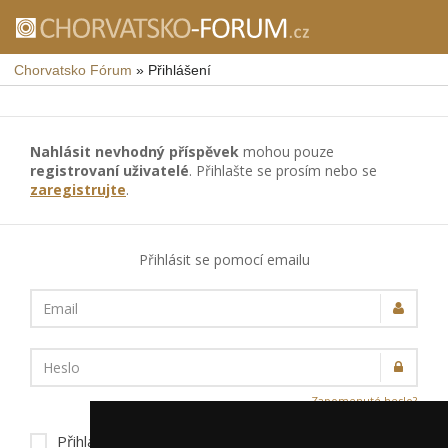
Chorvatsko Fórum
»
Přihlášení
Nahlásit nevhodný příspěvek
mohou pouze
registrovaní uživatelé
. Přihlašte se prosím nebo se
zaregistrujte
.
Přihlásit se pomocí emailu
Email
Heslo
Zapomenuté heslo?
Přihlásit trvale na tomto zařízení