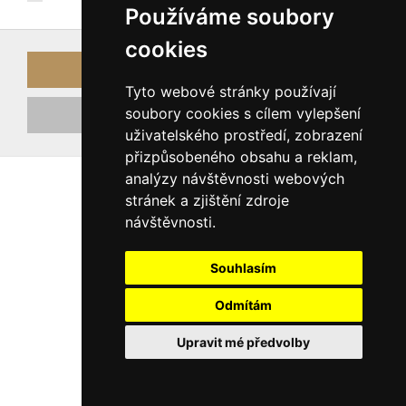
Používáme soubory
cookies
Přihlásit
Tyto webové stránky používají
soubory cookies s cílem vylepšení
Registrovat nový účet
uživatelského prostředí, zobrazení
přizpůsobeného obsahu a reklam,
analýzy návštěvnosti webových
stránek a zjištění zdroje
návštěvnosti.
Souhlasím
Odmítám
Upravit mé předvolby