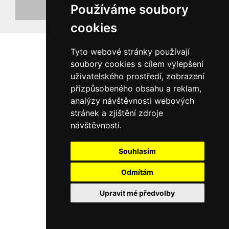
Používáme soubory
Registrovat nový účet
cookies
Tyto webové stránky používají
soubory cookies s cílem vylepšení
uživatelského prostředí, zobrazení
přizpůsobeného obsahu a reklam,
analýzy návštěvnosti webových
stránek a zjištění zdroje
návštěvnosti.
Souhlasím
Odmítám
Upravit mé předvolby