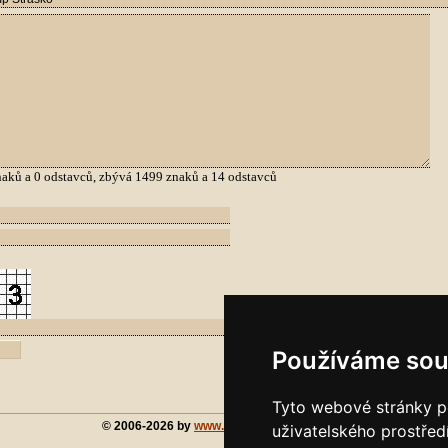
aků a
0
odstavců, zbývá
1499
znaků a
14
odstavců
Používáme sou
Tyto webové stránky po
© 2006-2026 by
www.chorvatsko-forum.cz
uživatelského prostřed