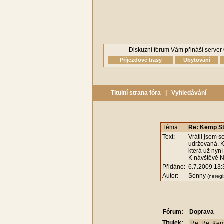
Diskuzní fórum Vám přináší server
Příjezdové trasy
Ubytování
Titulní strana fóra
|
Vyhledávání
Téma:
Re: Kemp S
Text:
Vrátil jsem s
udržovaná. Ka
která už nyn
K návštěvě N
Přidáno:
6.7.2009 13:
Autor:
Sonny
(neregi
Fórum:
Doprava
Titulek: