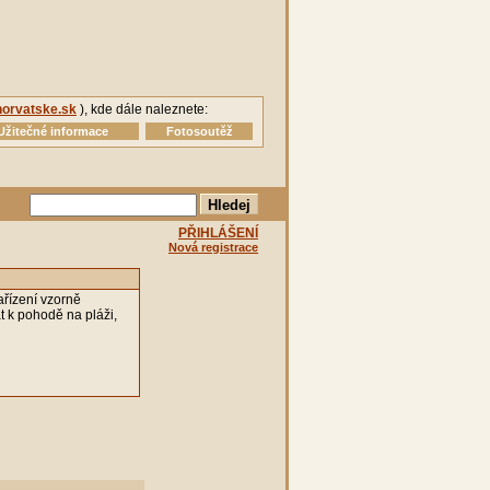
orvatske.sk
), kde dále naleznete:
Užitečné informace
Fotosoutěž
PŘIHLÁŠENÍ
Nová registrace
ařízení vzorně
t k pohodě na pláži,