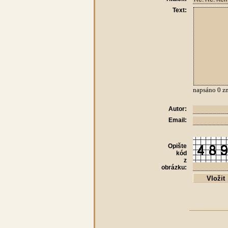
Text:
napsáno
0
zn
Autor:
Email:
Opište
kód
z
obrázku: