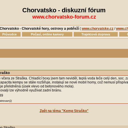
Chorvatsko - diskuzní fórum
www.chorvatsko-forum.cz
Chorvatsko - Chorvatské hory, ostrovy a pobřeží
(
www.chorvatske.cz
/
www.ch
Průvodce
Počasí, online kamery
Trajektová doprava
traško
e včera ze Straška. Chladící boxy jsem tam neviděl, teplá voda teče celý den, soc. z
pacita kempu se stále rozšiřuje, instalují se nové mobil homy, což nemusí přispíva
í je přelidněná (úsek vlevo od betonového mola).
ovalji lze výhodně využívat zadní bránu.
39
strovaný)
Zpět na téma "Kemp Straško"