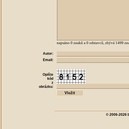
napsáno
0
znaků a
0
odstavců, zbývá
1499
zn
Autor:
Email:
Opište
kód
z
obrázku:
© 2006-2026 