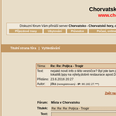
Chorvatsk
www.cho
Diskuzní fórum Vám přináší server
Chorvatsko - Chorvatské hory, o
Příjezdové trasy
Ubytování
Průvodce
Počasí, onlin
Titulní strana fóra
|
Vyhledávání
Téma:
Re: Re: Poljica - Trogir
Text:
nejaké nové info o této vesničce? Byl jste tam
lokalitě,typy na výlety,dobré restaurace apod.D
Přidáno:
23.6.2016 20:27
Autor:
jitka
(neregistrovaný -
IP:
90.182.27.***)
Zpět na
Fórum:
Místa v Chorvatsku
Titulek:
Text: