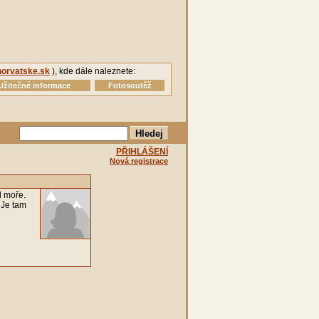
orvatske.sk
), kde dále naleznete:
Užitečné informace
Fotosoutěž
PŘIHLÁŠENÍ
Nová registrace
l moře.
 Je tam