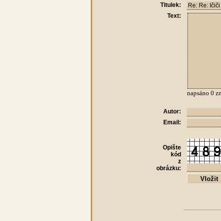
Titulek:
Text:
napsáno
0
zn
Autor:
Email:
Opište
kód
z
obrázku: