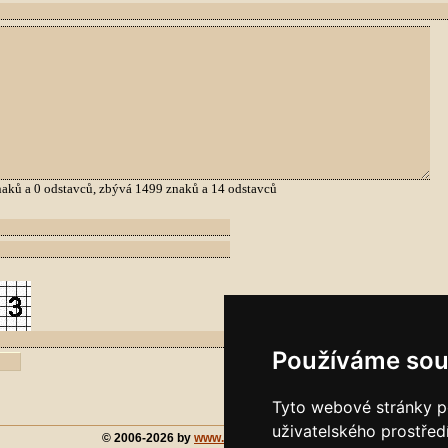
aků a
0
odstavců, zbývá
1499
znaků a
14
odstavců
Používáme sou
Tyto webové stránky po
uživatelského prostřed
© 2006-2026 by
www.chorvatsko-forum.cz