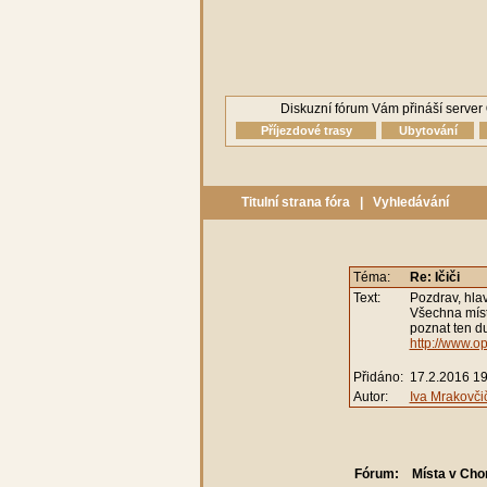
Diskuzní fórum Vám přináší server
Příjezdové trasy
Ubytování
Titulní strana fóra
|
Vyhledávání
Téma:
Re: Ičiči
Text:
Pozdrav, hlav
Všechna místa
poznat ten d
http://www.opa
Přidáno:
17.2.2016 19
Autor:
Iva Mrakovči
Fórum:
Místa v Cho