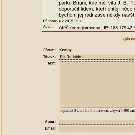
parku Briuni, kde měl vilu J. B. T
doporučil lidem, kteří chtějí něco
bychom jej rádi zase někdy navštív
Přidáno:
4.2.2015 19:11
Autor:
Aleš
(neregistrovaný -
IP:
188.175.42.*
Zpět n
Fórum:
Kempy
Titulek:
Text:
napsáno
0
znaků a
0
odstavců, zbývá
1499
zn
Autor:
Email: