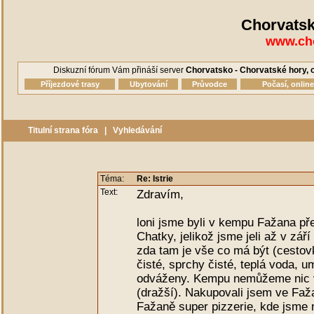
Chorvatsk
www.cho
Diskuzní fórum Vám přináší server
Chorvatsko - Chorvatské hory, o
Příjezdové trasy
Ubytování
Průvodce
Počasí, onlin
Titulní strana fóra
|
Vyhledávání
Téma:
Re: Istrie
Text:
Zdravím,
loni jsme byli v kempu Fažana př
Chatky, jelikož jsme jeli až v zář
zda tam je vše co má být (cestov
čisté, sprchy čisté, teplá voda,
odváženy. Kempu nemůžeme nic v
(dražší). Nakupovali jsem ve Faž
Fažaně super pizzerie, kde jsme n