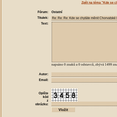
Zpět na téma "Kde se c
Fórum:
Ostatní
Titulek:
Text:
napsáno
0
znaků a
0
odstavců, zbývá
1499
zn
Autor:
Email:
Opište
kód
z
obrázku: