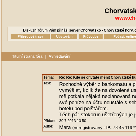
Chorvatsk
www.cho
Diskuzní fórum Vám přináší server
Chorvatsko - Chorvatské hory, o
Příjezdové trasy
Ubytování
Průvodce
Počasí, onlin
Titulní strana fóra
|
Vyhledávání
Téma:
Re: Re: Kde se chytáte měnit Chorvatské ku
Text:
Rozhodně výběr z bankomatu a pl
vymýšlet, kolik že na dovolené u
mě potkala nějaká neplánovaná n
své peníze na účtu neustále s se
hotelu pod polštářem.
Těch pár stokorun ušetřených je je
Přidáno:
30.7.2013 13:50
Autor:
Mára
(neregistrovaný -
IP:
78.45.116.**