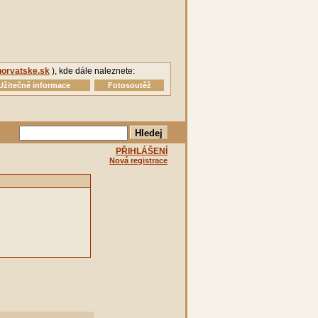
orvatske.sk
), kde dále naleznete:
Užitečné informace
Fotosoutěž
PŘIHLÁŠENÍ
Nová registrace