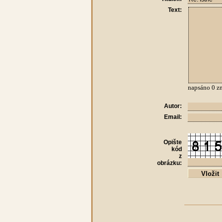
Text:
napsáno
0
zn
Autor:
Email:
Opište
kód
z
obrázku: