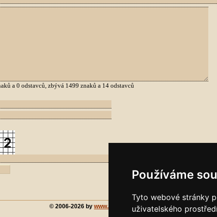
aků a
0
odstavců, zbývá
1499
znaků a
14
odstavců
Používáme sou
Tyto webové stránky po
© 2006-2026 by
www.chorvatsko-forum.cz
uživatelského prostřed