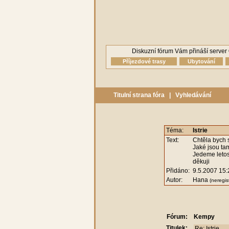
Diskuzní fórum Vám přináší server
Příjezdové trasy
Ubytování
Titulní strana fóra
|
Vyhledávání
Téma:
Istrie
Text:
Chtěla bych 
Jaké jsou tam
Jedeme letos
děkuji
Přidáno:
9.5.2007 15:
Autor:
Hana
(neregis
Fórum:
Kempy
Titulek: