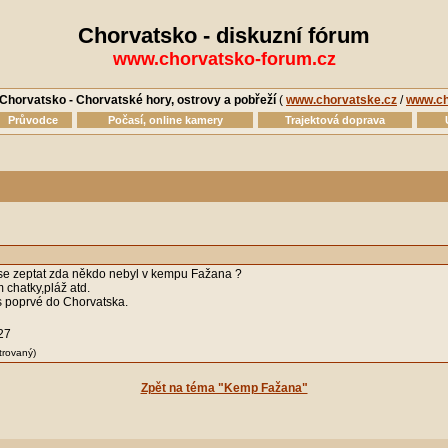
Chorvatsko - diskuzní fórum
www.chorvatsko-forum.cz
Chorvatsko - Chorvatské hory, ostrovy a pobřeží
(
www.chorvatske.cz
/
www.ch
Průvodce
Počasí, online kamery
Trajektová doprava
se zeptat zda někdo nebyl v kempu Fažana ?
 chatky,pláž atd.
 poprvé do Chorvatska.
27
trovaný)
Zpět na téma "Kemp Fažana"