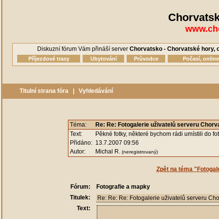
Chorvatsk
www.cho
Diskuzní fórum Vám přináší server
Chorvatsko - Chorvatské hory, o
Příjezdové trasy
Ubytování
Průvodce
Počasí, onlin
Titulní strana fóra
|
Vyhledávání
Téma:
Re: Re: Fotogalerie uživatelů serveru Chorv
Text:
Pěkné fotky, některé bychom rádi umístili do fo
Přidáno:
13.7.2007 09:56
Autor:
Michal R.
(neregistrovaný)
Zpět na téma "Fotogal
Fórum:
Fotografie a mapky
Titulek:
Text: