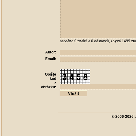
napsáno
0
znaků a
0
odstavců, zbývá
1499
zn
Autor:
Email:
Opište
kód
z
obrázku:
© 2006-2026 